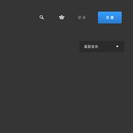
登 录
注 册
最新发布