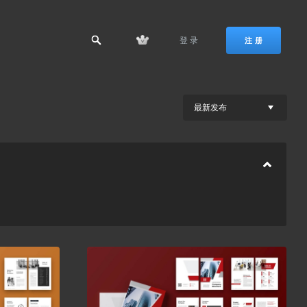
登 录
注 册
最新发布