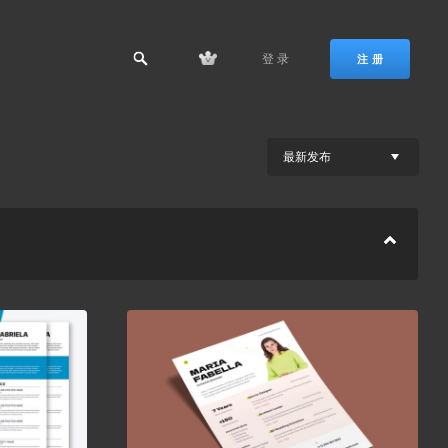
登 录
注 册
最新发布