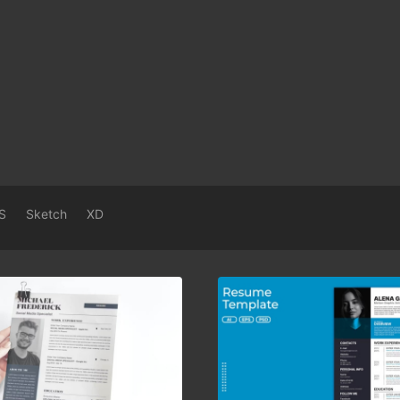
S
Sketch
XD