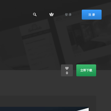
登 录
注 册
立即下载
0