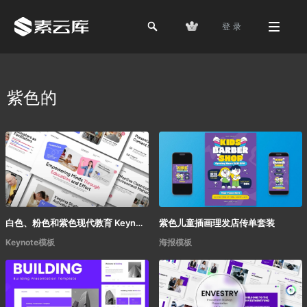
登 录
紫色的
白色、粉色和紫色现代教育 Keynote 模板
紫色儿童插画理发店传单套装
Keynote模板
海报模板