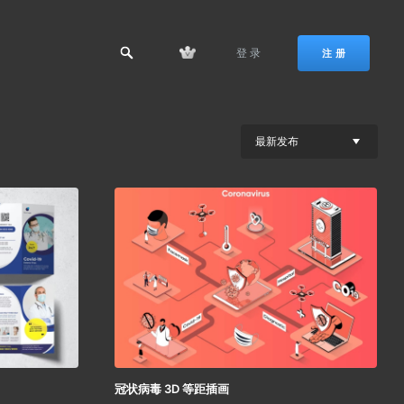
登 录
注 册
最新发布
冠状病毒 3D 等距插画