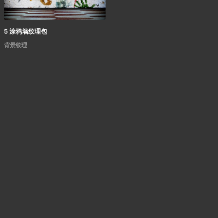
5 涂鸦墙纹理包
背景纹理