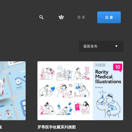
登 录
注 册
最新发布
板
罗蒂医学收藏系列插图