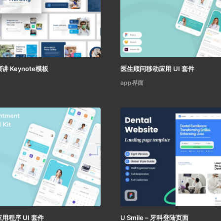
 Keynote模板
医生顾问移动应用 UI 套件
app界面
用程序 UI 套件
U Smile – 牙科登陆页面