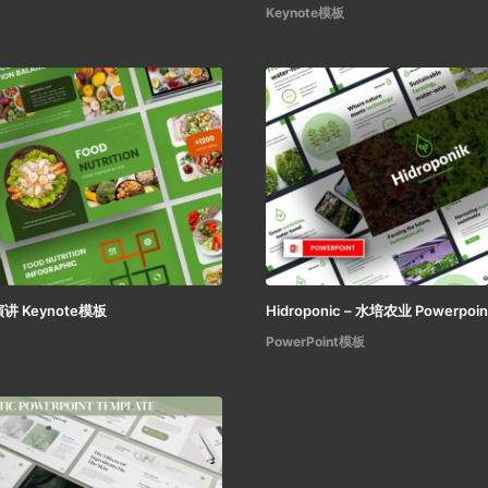
Keynote模板
 Keynote模板
Hidroponic – 水培农业 Powerpoi
PowerPoint模板