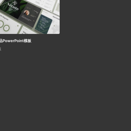
妆品PowerPoint模板
板