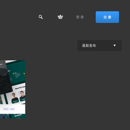
登 录
注 册
最新发布