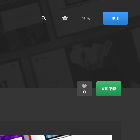
登 录
注 册
立即下载
0