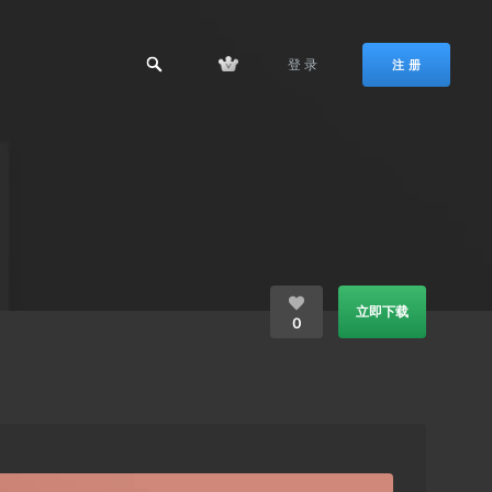
登 录
注 册
立即下载
0