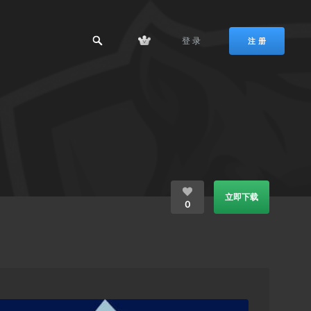
登 录
注 册
立即下载
0