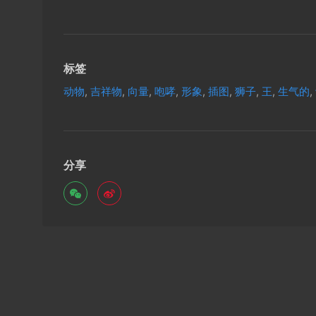
标签
动物
,
吉祥物
,
向量
,
咆哮
,
形象
,
插图
,
狮子
,
王
,
生气的
,
分享