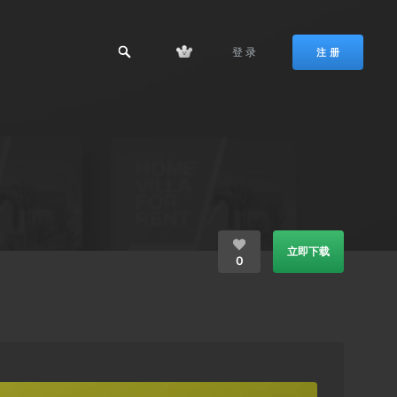
登 录
注 册
立即下载
0