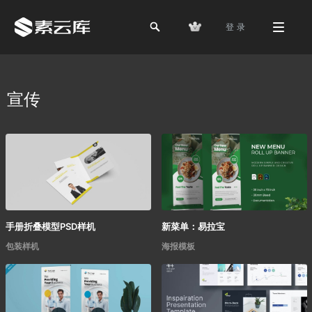
登 录
宣传
手册折叠模型PSD样机
新菜单：易拉宝
包装样机
海报模板